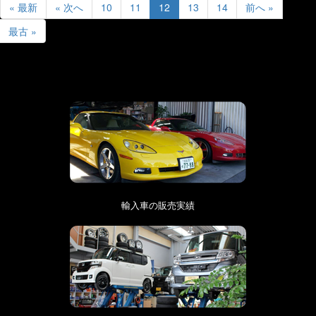
« 最新
« 次へ
10
11
12
13
14
前へ »
最古 »
輸入車の販売実績