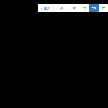
« 最新
« 次へ
18
19
20
21