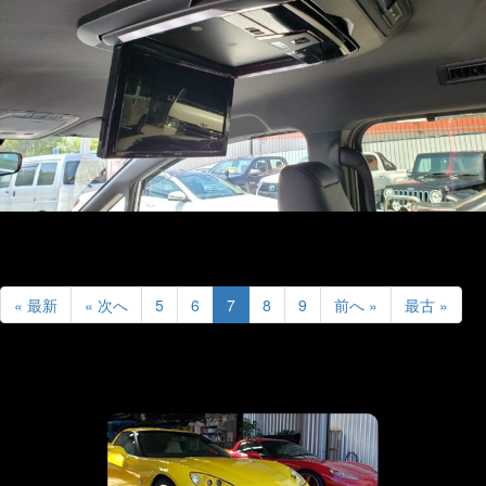
« 最新
« 次へ
5
6
7
8
9
前へ »
最古 »