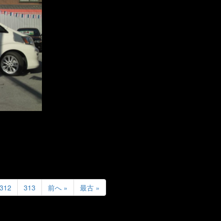
312
313
前へ »
最古 »