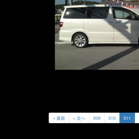
« 最新
« 次へ
309
310
311