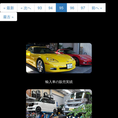
« 最新
« 次へ
93
94
95
96
97
前へ »
最古 »
輸入車の販売実績