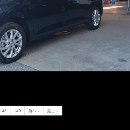
148
149
前へ »
最古 »