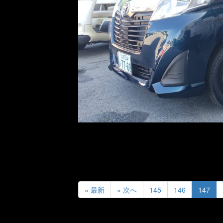
« 最新
« 次へ
145
146
147