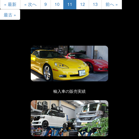
« 最新
« 次へ
9
10
11
12
13
前へ »
最古 »
輸入車の販売実績