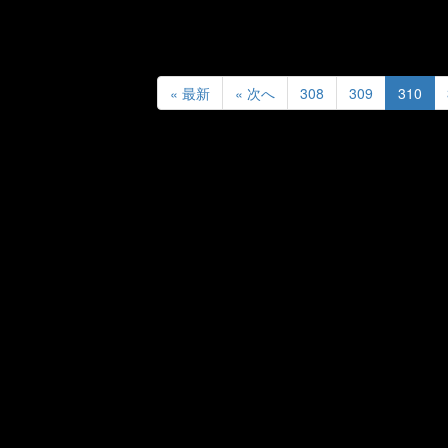
« 最新
« 次へ
308
309
310