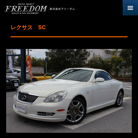
レクサス SC