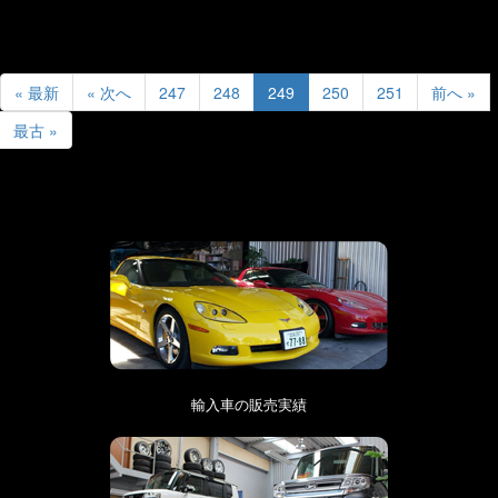
« 最新
« 次へ
247
248
249
250
251
前へ »
最古 »
輸入車の販売実績