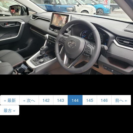
« 最新
« 次へ
142
143
144
145
146
前へ »
最古 »