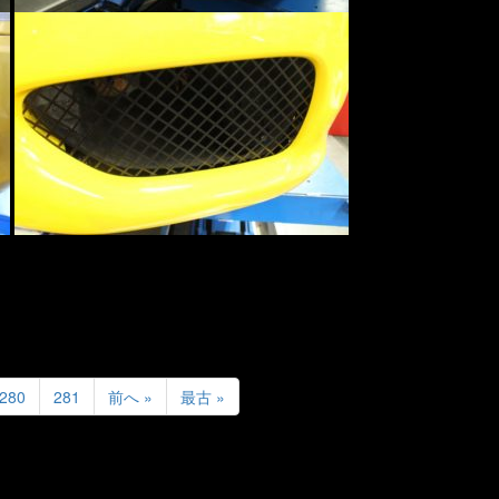
280
281
前へ »
最古 »