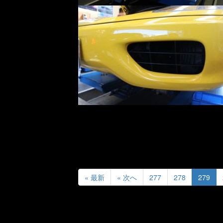
« 最新
« 次へ
277
278
279