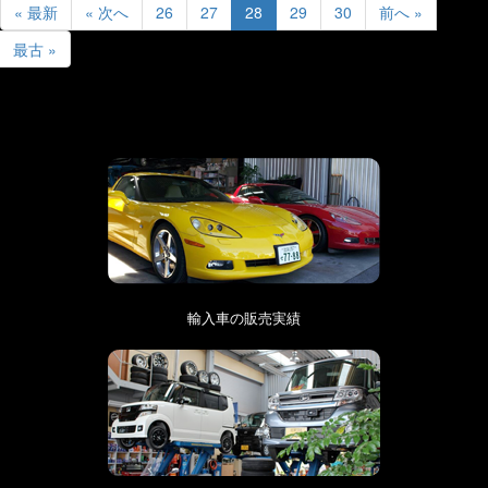
« 最新
« 次へ
26
27
28
29
30
前へ »
最古 »
輸入車の販売実績