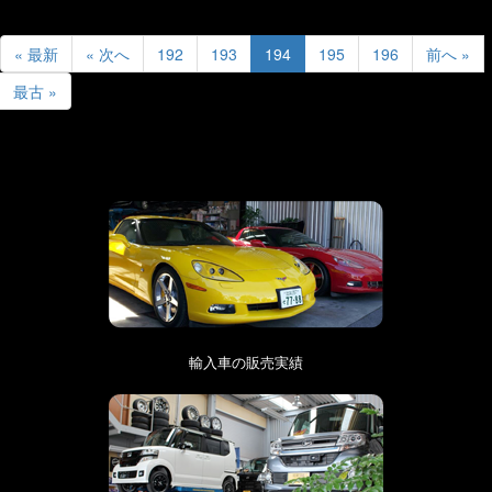
« 最新
« 次へ
192
193
194
195
196
前へ »
最古 »
輸入車の販売実績