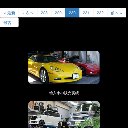
« 最新
« 次へ
228
229
230
231
232
前へ »
最古 »
輸入車の販売実績