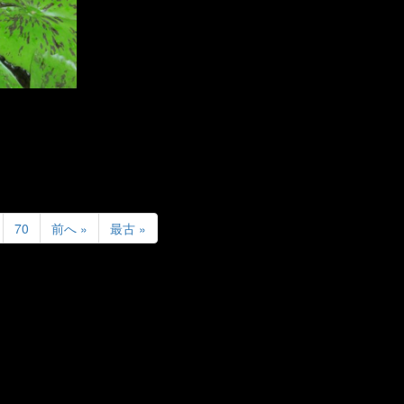
70
前へ »
最古 »