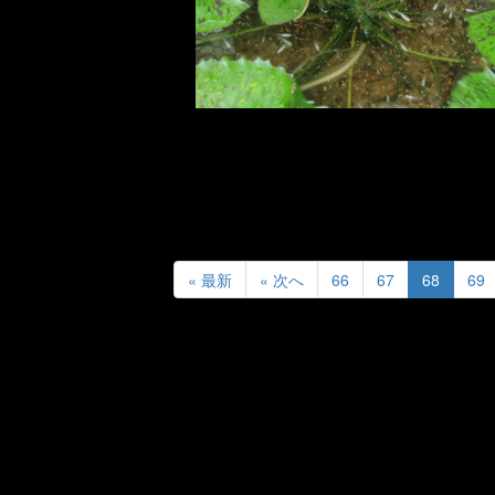
« 最新
« 次へ
66
67
68
69