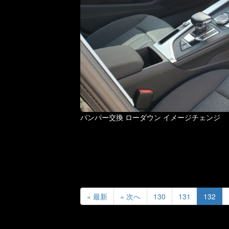
バンパー交換 ローダウン イメージチェンジ
« 最新
« 次へ
130
131
132