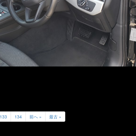
133
134
前へ »
最古 »