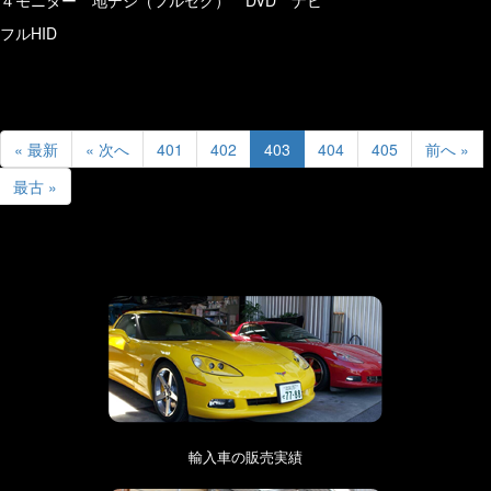
フルHID
« 最新
« 次へ
401
402
403
404
405
前へ »
最古 »
輸入車の販売実績