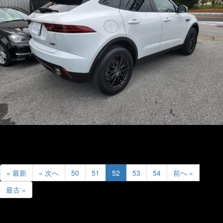
« 最新
« 次へ
50
51
52
53
54
前へ »
最古 »