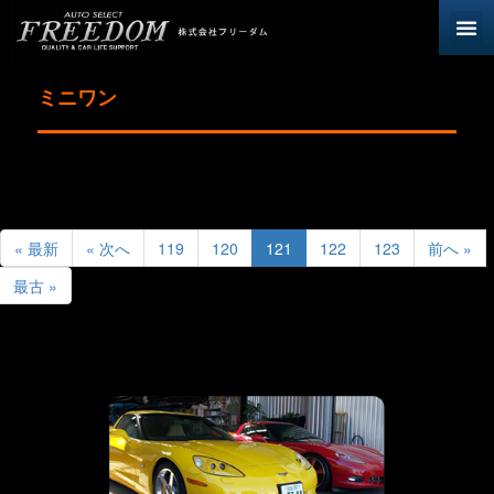
ミニワン
« 最新
« 次へ
119
120
121
122
123
前へ »
最古 »