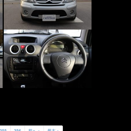
355
356
前へ »
最古 »