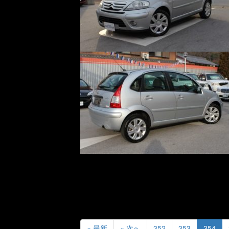
« 最新
« 次へ
352
353
354