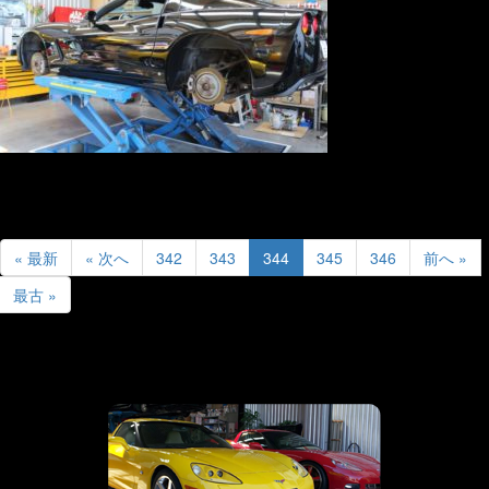
« 最新
« 次へ
342
343
344
345
346
前へ »
最古 »