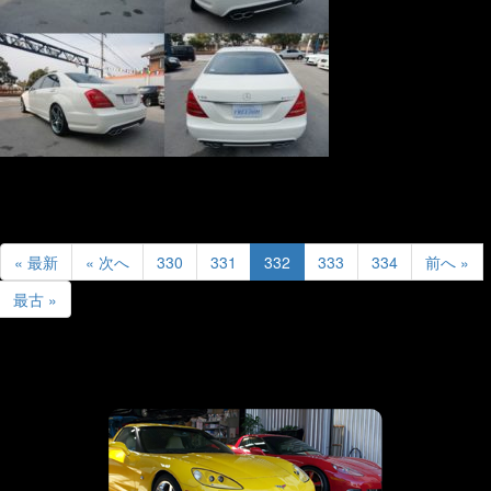
« 最新
« 次へ
330
331
332
333
334
前へ »
最古 »