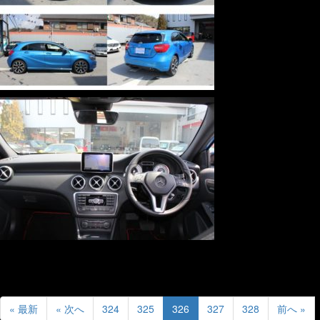
« 最新
« 次へ
324
325
326
327
328
前へ »