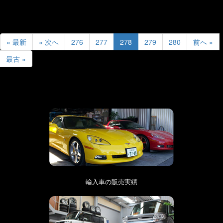
« 最新
« 次へ
276
277
278
279
280
前へ »
最古 »
輸入車の販売実績