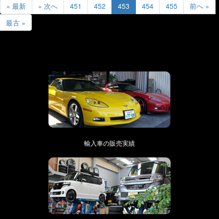
« 最新
« 次へ
451
452
453
454
455
前へ »
最古 »
輸入車の販売実績