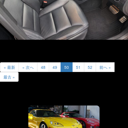
« 最新
« 次へ
48
49
50
51
52
前へ »
最古 »