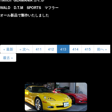
WALD D.T.M SPORTS マフラー
オール新品で製作いたしました
« 最新
« 次へ
411
412
413
414
415
前へ »
最古 »