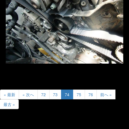
« 最新
« 次へ
72
73
74
75
76
前へ »
最古 »