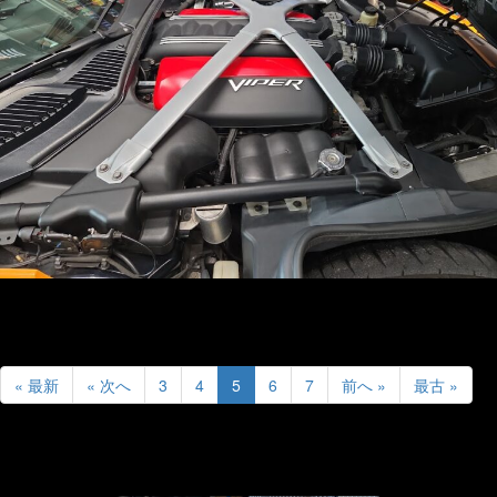
« 最新
« 次へ
3
4
5
6
7
前へ »
最古 »