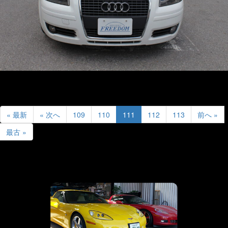
« 最新
« 次へ
109
110
111
112
113
前へ »
最古 »