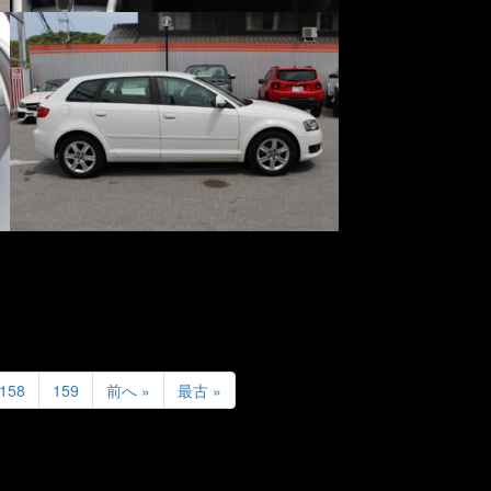
158
159
前へ »
最古 »