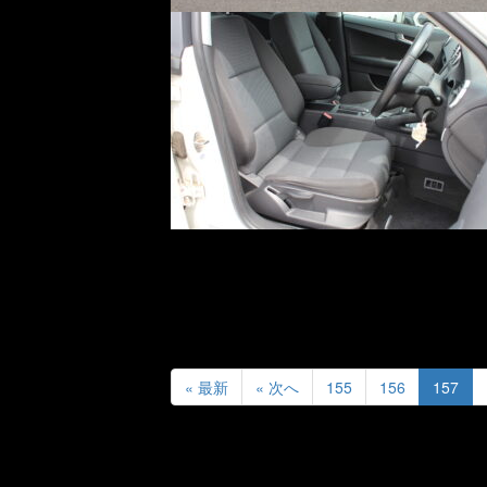
« 最新
« 次へ
155
156
157