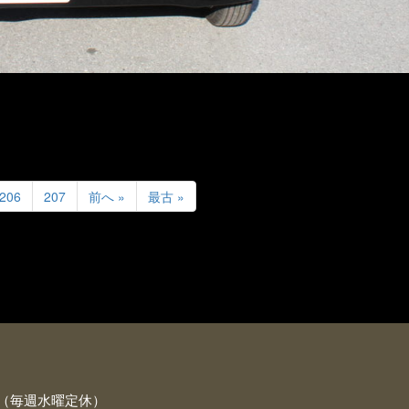
206
207
前へ »
最古 »
19:00（毎週水曜定休）