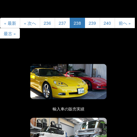
« 最新
« 次へ
236
237
238
239
240
前へ »
最古 »
輸入車の販売実績