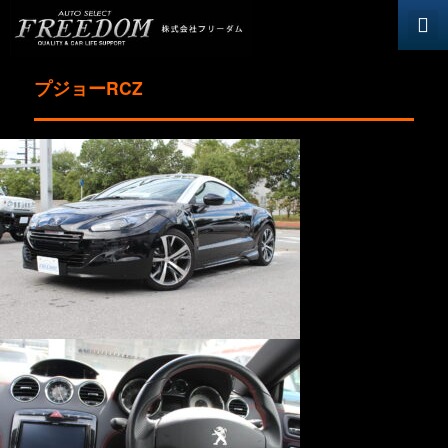
新車・中
在庫一覧
ボート・
メンテナン
会社概要
お問
プジョーRCZ