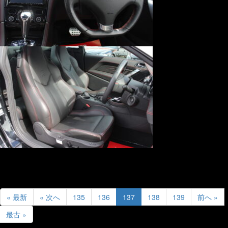
« 最新
« 次へ
135
136
137
138
139
前へ »
最古 »