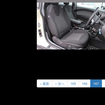
« 最新
« 次へ
165
166
167