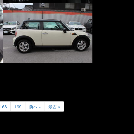
168
169
前へ »
最古 »