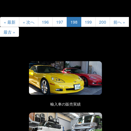
« 最新
« 次へ
196
197
198
199
200
前へ »
最古 »
輸入車の販売実績