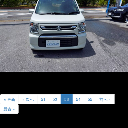
« 最新
« 次へ
51
52
53
54
55
前へ »
最古 »