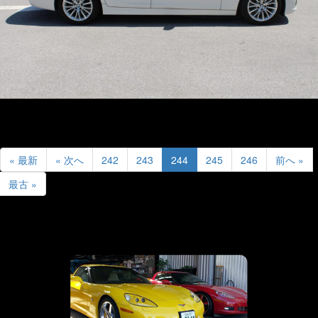
« 最新
« 次へ
242
243
244
245
246
前へ »
最古 »