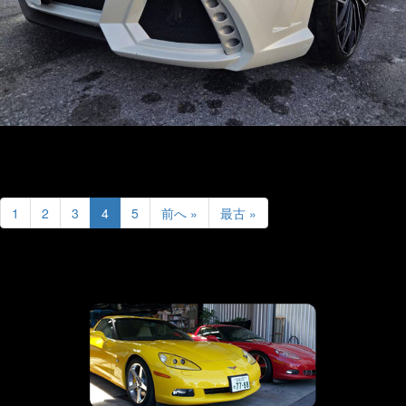
1
2
3
4
5
前へ »
最古 »