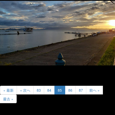
« 最新
« 次へ
83
84
85
86
87
前へ »
最古 »