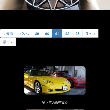
« 最新
« 次へ
89
90
91
92
93
前へ »
最古 »
輸入車の販売実績