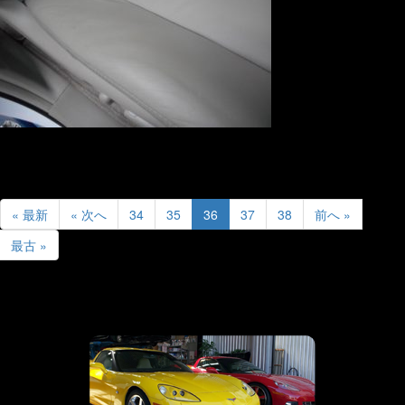
« 最新
« 次へ
34
35
36
37
38
前へ »
最古 »