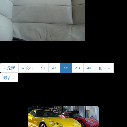
« 最新
« 次へ
40
41
42
43
44
前へ »
最古 »