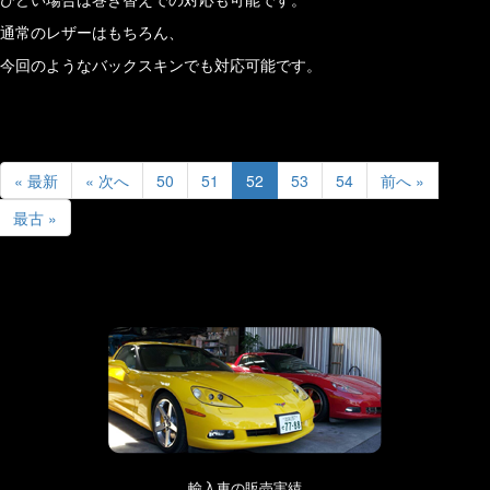
通常のレザーはもちろん、
今回のようなバックスキンでも対応可能です。
« 最新
« 次へ
50
51
52
53
54
前へ »
最古 »
輸入車の販売実績