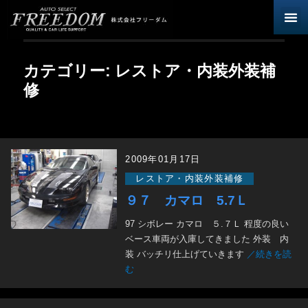
新車・中
在庫一覧
ボート・
メンテナン
会社概要
お問
カテゴリー:
レストア・内装外装補
修
2009年01月17日
レストア・内装外装補修
９７ カマロ 5.7Ｌ
97 シボレー カマロ ５.７Ｌ 程度の良い
ベース車両が入庫してきました 外装 内
装 バッチリ仕上げていきます
／続きを読
む