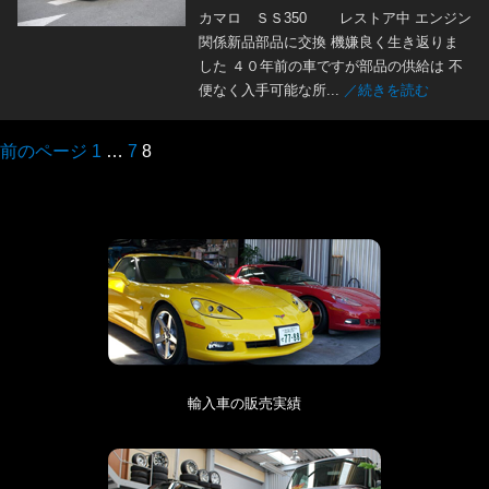
カマロ ＳＳ350 レストア中 エンジン
関係新品部品に交換 機嫌良く生き返りま
した ４０年前の車ですが部品の供給は 不
便なく入手可能な所...
／続きを読む
前のページ
1
…
7
8
輸入車の販売実績