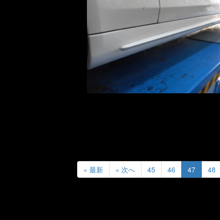
« 最新
« 次へ
45
46
47
48