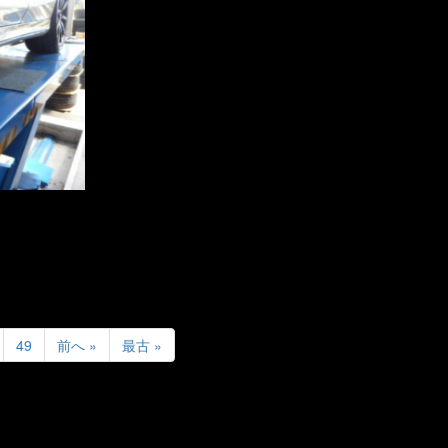
49
前へ »
最古 »