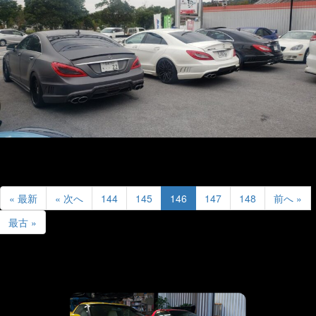
« 最新
« 次へ
144
145
146
147
148
前へ »
最古 »