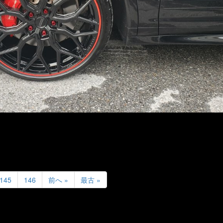
145
146
前へ »
最古 »