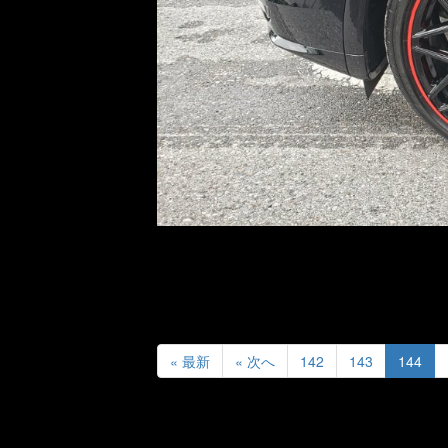
« 最新
« 次へ
142
143
144