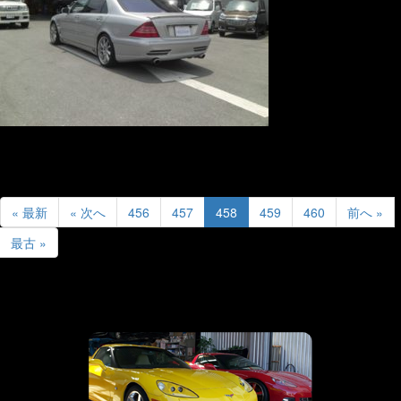
« 最新
« 次へ
456
457
458
459
460
前へ »
最古 »